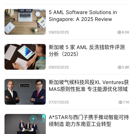
创
5 AML Software Solutions in
业
Singapore: A 2025 Review
政
09/05/2025
6.0K
策
新加坡 5 家 AML 反洗钱软件评测
分析（2025）
新
闻
登录
注册
09/05/2025
5.8K
新
新加坡气候科技风投XL Ventures获
加
MAS原则性批准 专注能源优化领域
坡
创
07/07/2025
7.1K
业
联
A*STAR与西门子携手推动智能可持
盟
续制造 助力东南亚工业转型