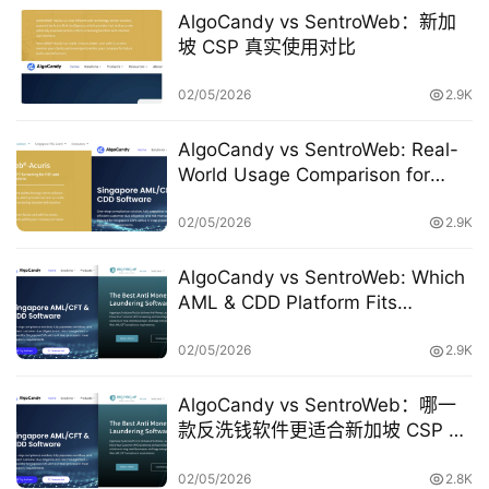
AlgoCandy vs SentroWeb：新加
坡 CSP 真实使用对比
02/05/2026
2.9K
AlgoCandy vs SentroWeb: Real-
World Usage Comparison for
Singapore CSPs
02/05/2026
2.9K
AlgoCandy vs SentroWeb: Which
AML & CDD Platform Fits
Singapore CSPs Better?
02/05/2026
2.9K
AlgoCandy vs SentroWeb：哪一
款反洗钱软件更适合新加坡 CSP 使
首
用？
页
02/05/2026
2.8K