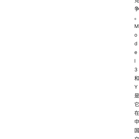
M
o
d
e
l
3
Y