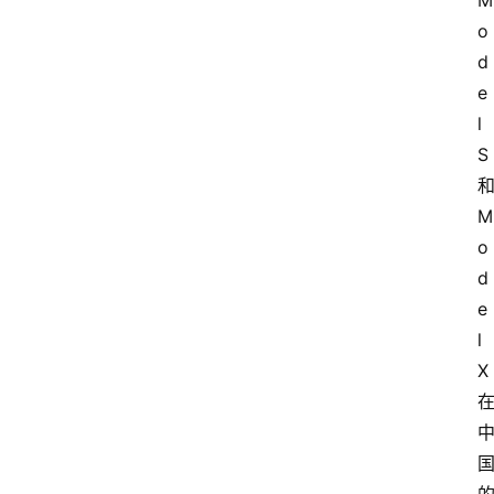
M
o
d
e
l
S
M
o
d
e
l
X