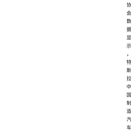
首
页
创
业
政
策
新
闻
登录
注册
新
加
坡