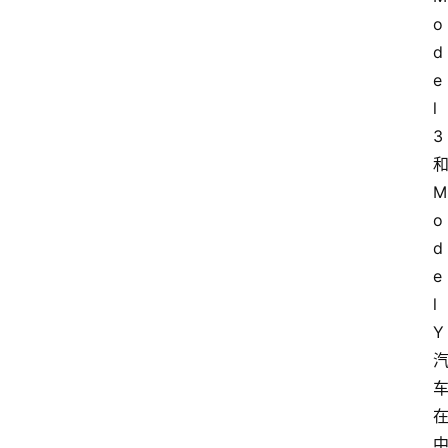
o
d
e
l
3
M
o
d
e
l
Y