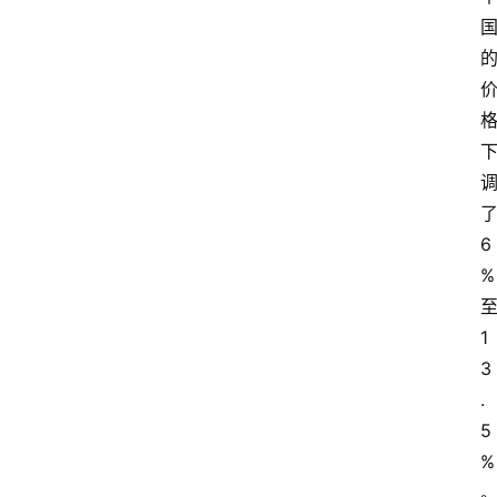
6
%
1
3
.
5
%