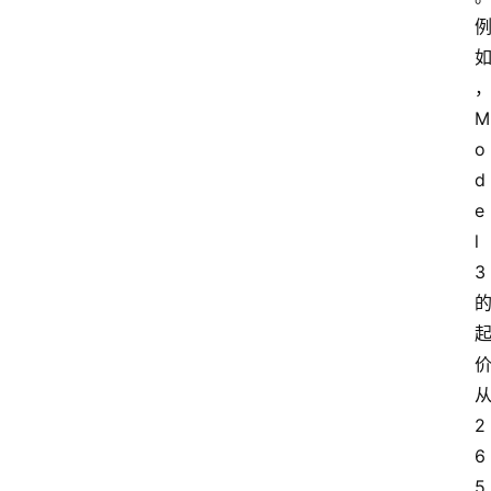
M
o
d
e
l
3
2
6
5