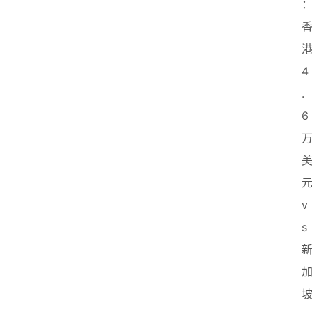
港
首
页
4
.
创
6
业
政
策
元
v
新
s 
闻
登录
注册
新
加
坡
坡