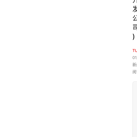
)
T
01
新
阅