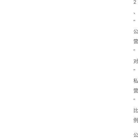
2
“
”
“
”