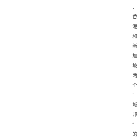
、
“
”