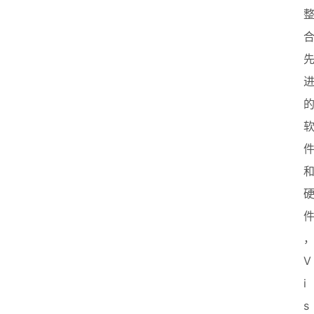
V
i
s