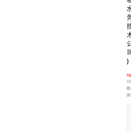
)
sg
02
新
阅