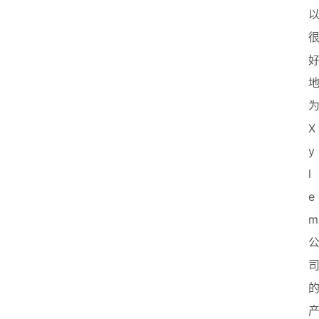
X
y
l
e
m