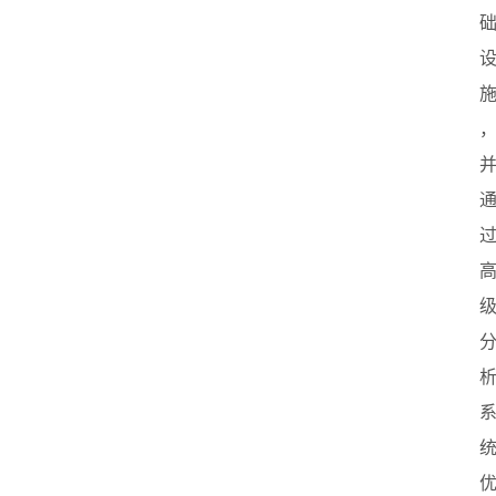
首
页
创
业
政
策
新
闻
登录
注册
新
加
坡
创