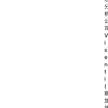
V
i
s
e
n
t
i
(