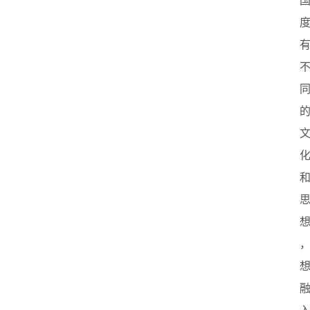
首
页
创
业
政
策
新
闻
登录
注册
新
加
坡