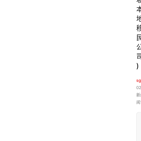
)
sg
02
新
阅