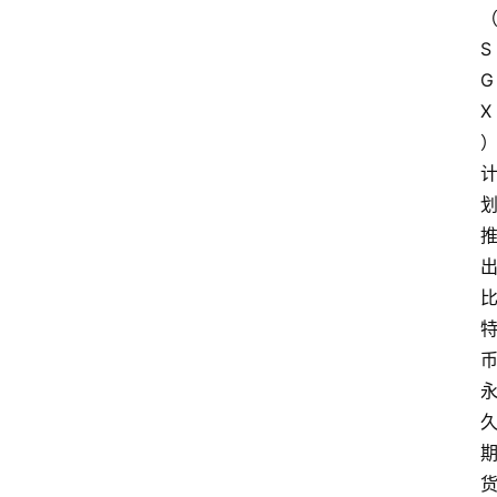
S
G
X