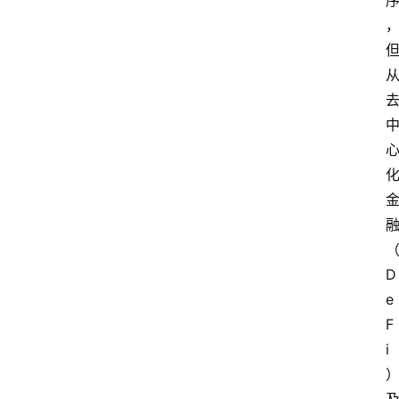
首
页
创
业
政
策
D
e
新
F
闻
登录
注册
i
新
加