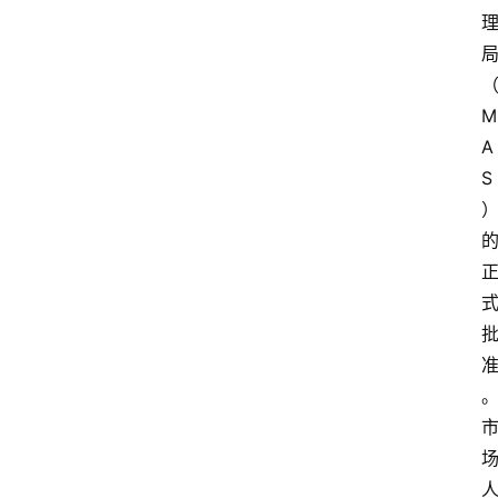
M
A
S