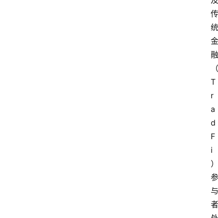
坡
创
业
联
盟
T
r
a
d
F
i