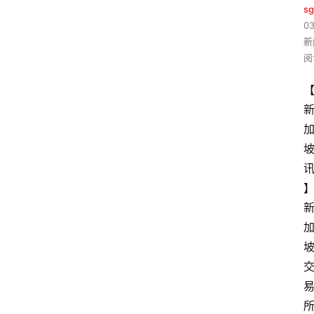
sg
03
新
阅