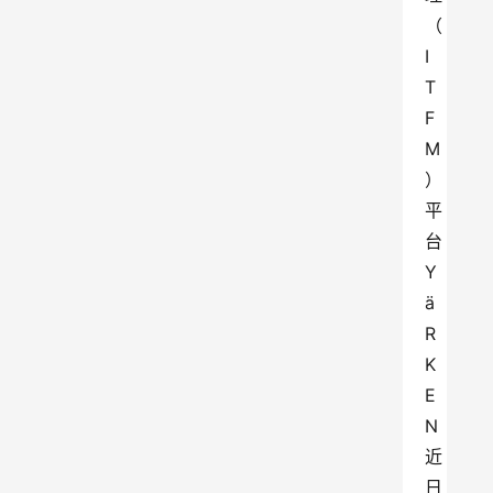
（
I
T
F
M
）
平
台
Y
ä
R
K
E
N
近
日