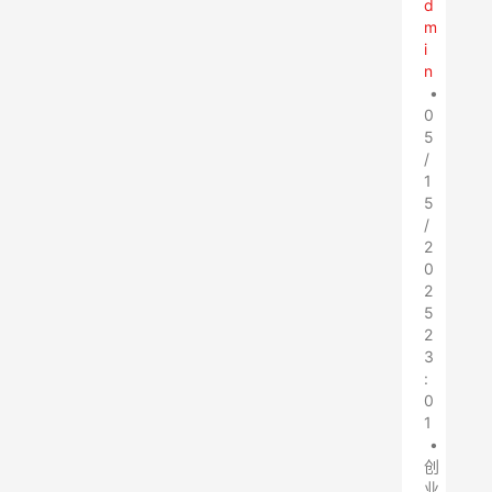
d
m
i
n
•
0
5
/
1
5
/
2
0
2
5
2
3
:
0
1
•
创
业