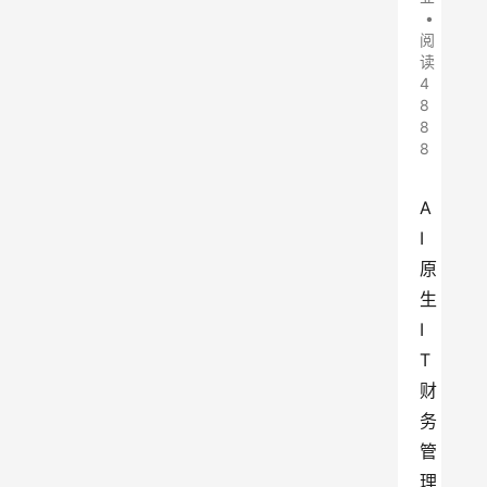
•
阅
读
4
8
8
8
A
I
原
生
I
T
财
务
管
理