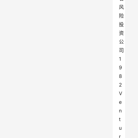
风
险
投
资
公
司
1
9
8
2 
V
e
n
t
u
r