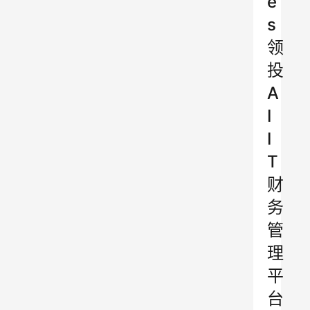
e
s
领
投
A
I
I
T
财
务
管
理
平
台