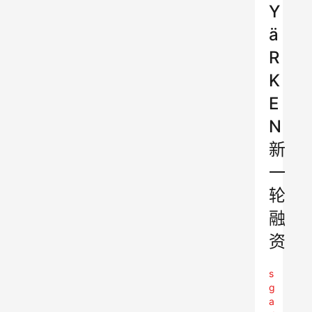
Y
ä
R
K
E
N
新
一
轮
融
资
s
g
a