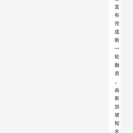
宣
布
完
成
新
一
轮
融
资
，
由
新
加
坡
知
名