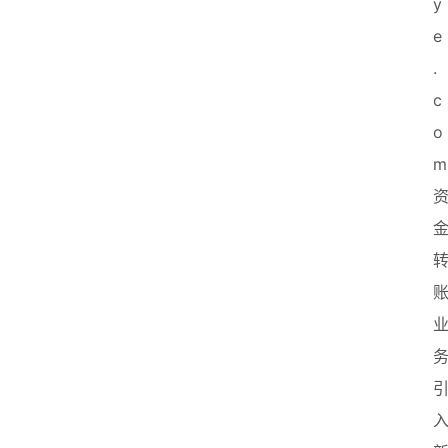
y
e
.
c
o
m 