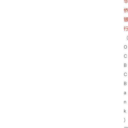
O
C
B
C 
B
a
n
k