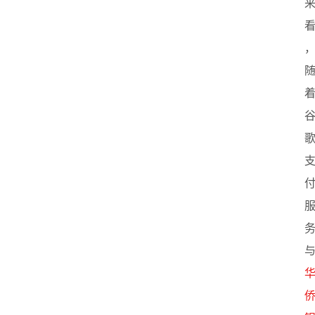
业
联
盟