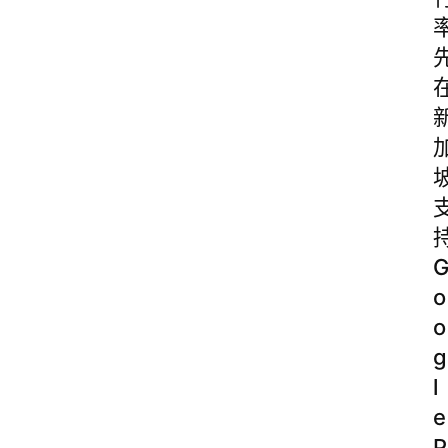
o
o
g
l
e
P