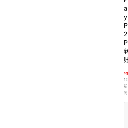
a
y
P
2
P
sg
12
新
阅