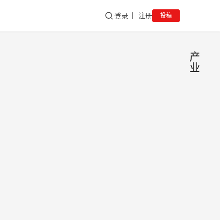
登录
注册
投稿
产
业
聚焦 
新
闻
江首
加坡
今天
规划
26日
午，
的创
举行
业园
sgadmi
01/24/
三次
了，
1.3
新加
海曙
理事
(宁
海曙