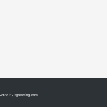
ered by
sgstarting.com