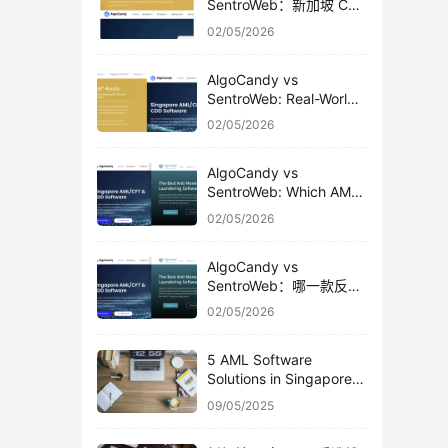
SentroWeb：新加坡 CSP
真实使用对比
02/05/2026
AlgoCandy vs
SentroWeb: Real-World
Usage Comparison for
02/05/2026
Singapore CSPs
AlgoCandy vs
SentroWeb: Which AML
& CDD Platform Fits
02/05/2026
Singapore CSPs Better?
AlgoCandy vs
SentroWeb：哪一款反洗
钱软件更适合新加坡 CSP
02/05/2026
使用？
5 AML Software
Solutions in Singapore:
A 2025 Review
09/05/2025