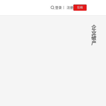
登录
注册
投稿
企
业
破
产
首例
新
闻
国破
序及
近日
管理
京破
的指
份获
经管
坡法
sgadmi
01/29/
请，
认(
1.2K
高等
FT
新