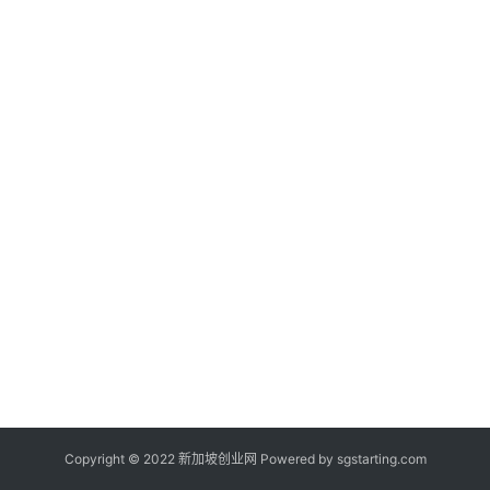
新
闻
登录
注册
新
加
坡
创
业
联
盟
Copyright © 2022 新加坡创业网 Powered by
sgstarting.com