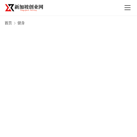
首页
健身
首
页
创
业
政
策