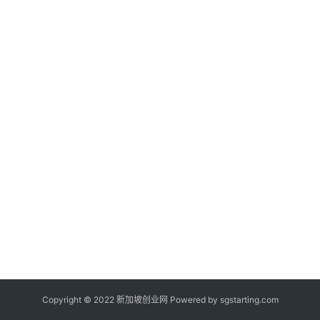
新
闻
登录
注册
新
加
坡
创
业
联
盟
Copyright © 2022 新加坡创业网 Powered by
sgstarting.com