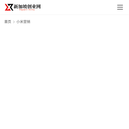
首页
小米营销
首
页
创
业
政
策