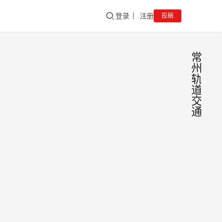
登录
注册
投稿
常
州
轨
道
交
通
中国
新
闻
8大
在江
江苏
州，
国排
位的
制造
济大
领苏
sgadmi
02/16/