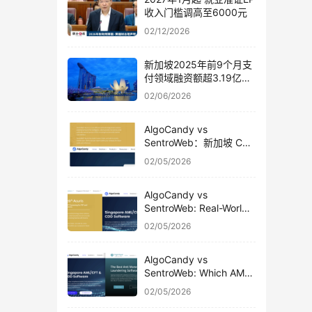
收入门槛调高至6000元
02/12/2026
新加坡2025年前9个月支
付领域融资额超3.19亿美
元
02/06/2026
AlgoCandy vs
SentroWeb：新加坡 CSP
真实使用对比
02/05/2026
AlgoCandy vs
SentroWeb: Real-World
Usage Comparison for
02/05/2026
Singapore CSPs
AlgoCandy vs
SentroWeb: Which AML
& CDD Platform Fits
02/05/2026
Singapore CSPs Better?