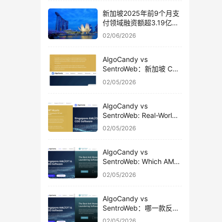
新加坡2025年前9个月支
付领域融资额超3.19亿美
元
02/06/2026
AlgoCandy vs
SentroWeb：新加坡 CSP
真实使用对比
02/05/2026
AlgoCandy vs
SentroWeb: Real-World
Usage Comparison for
02/05/2026
Singapore CSPs
AlgoCandy vs
SentroWeb: Which AML
& CDD Platform Fits
02/05/2026
Singapore CSPs Better?
AlgoCandy vs
SentroWeb：哪一款反洗
钱软件更适合新加坡 CSP
02/05/2026