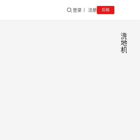
登录
注册
投稿
洗
地
机
无人
新
闻
清洁
人开
物业
业管
历了
和半
智能
时代
(新
sgadmi
01/12/
在，
清洁
1.3K
驾驶
人制
人缔