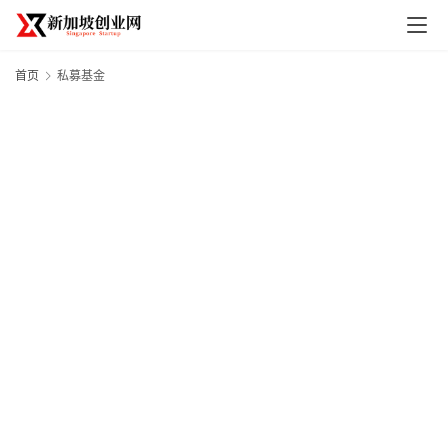
首页
私募基金
首
页
创
业
政
策