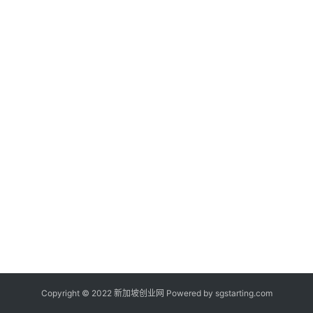
新
闻
登录
注册
新
加
坡
创
业
联
盟
Copyright © 2022 新加坡创业网 Powered by
sgstarting.com