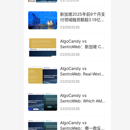
02/12/2026
新加坡2025年前9个月支
付领域融资额超3.19亿美
元
02/06/2026
AlgoCandy vs
SentroWeb：新加坡 CSP
真实使用对比
02/05/2026
AlgoCandy vs
SentroWeb: Real-World
Usage Comparison for
02/05/2026
Singapore CSPs
AlgoCandy vs
SentroWeb: Which AML
& CDD Platform Fits
02/05/2026
Singapore CSPs Better?
AlgoCandy vs
SentroWeb：哪一款反洗