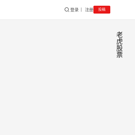
登录
注册
投稿
老
虎
股
票
致力
新
闻
一流
体验
公司
加坡
责人
货日
股票
者，
书)
sgadmi
01/02/
创新
1.1
虎证