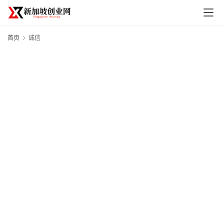
首页
诚信
首
页
创
业
政
策