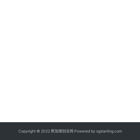
新
闻
登录
注册
新
加
坡
创
业
联
盟
Copyright © 2022 新加坡创业网 Powered by
sgstarting.com