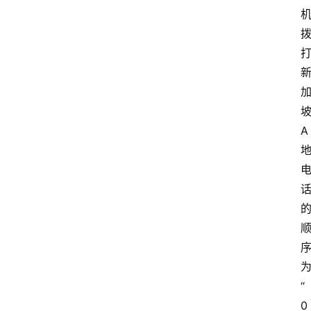
A
“
0