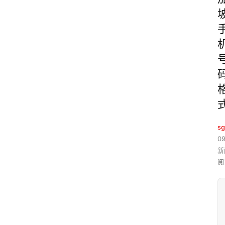
sg
09
新
阅