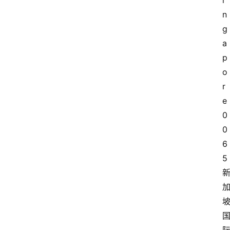
i
n
g
a
首
p
页
o
r
创
e 
业
0
0
政
6
策
5
新
闻
登录
注册
新
加