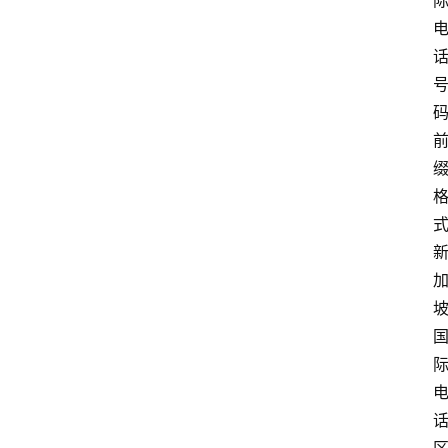
坡
创
业
联
盟