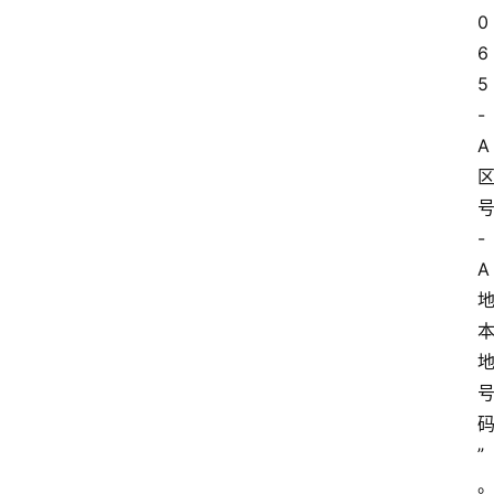
0
6
5
-
A
-
A
”