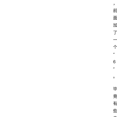
“
6
”