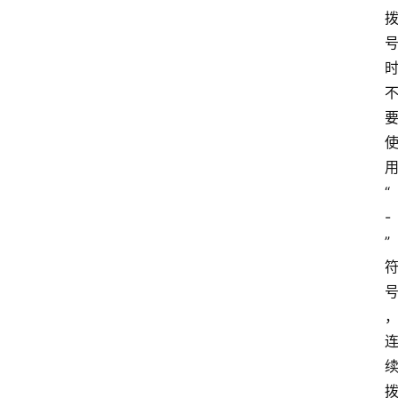
“
-
”