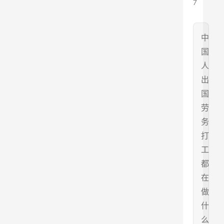
7
中
国
人
出
国
劳
务
打
工
都
在
做
什
么