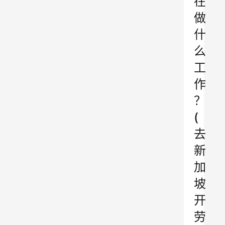
在
做
什
么
工
作
？
(
去
新
加
坡
开
劳