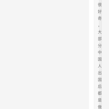
很
好
奇
，
大
部
分
中
国
人
出
国
后
都
是
做