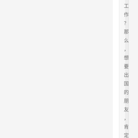
工
作
？
那
么
，
想
要
出
国
的
朋
友
，
肯
定