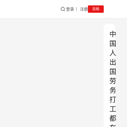
登录
注册
投稿
中
国
人
出
国
劳
务
打
工
都