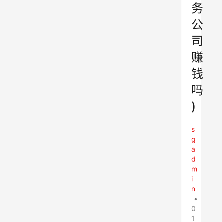
务
公
司
赚
钱
吗
)
s
g
a
d
m
i
n
•
0
1