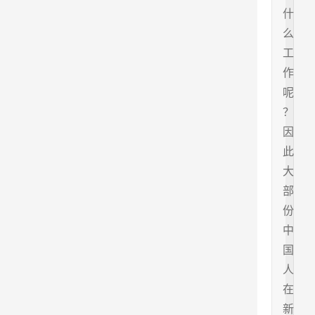
什
么
工
作
呢
？
因
此
大
部
份
中
国
人
在
新