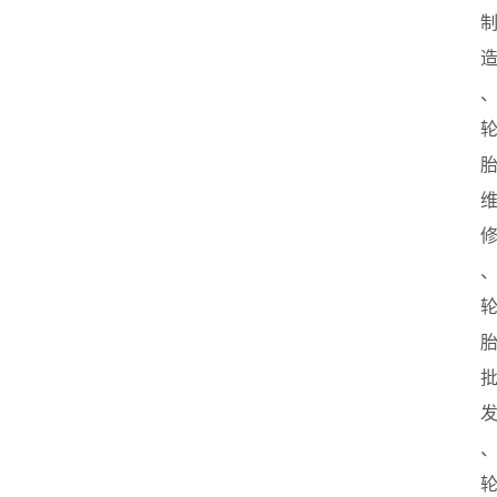
业
联
盟