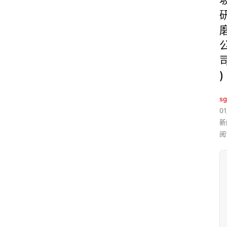
)
sg
01
新
阅