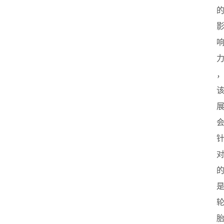
首
页
创
业
政
策
新
闻
登录
注册
新
加
坡
创