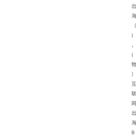
)
(
B