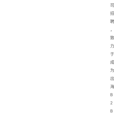
B
2
B