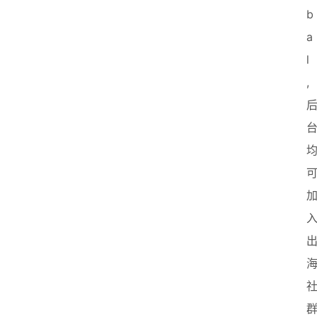
b
a
l
,