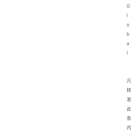
G
l
o
b
a
l