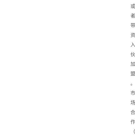
首
页
创
业
政
策
新
闻
登录
注册
新
加
坡
创