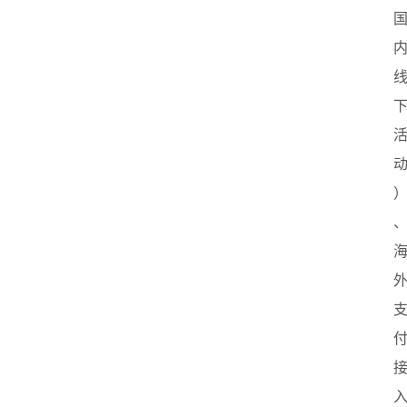
业
联
盟