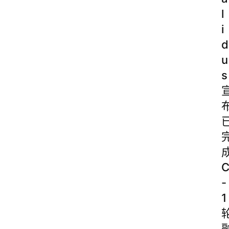
l
i
d
u
s
-
1