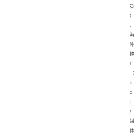
k
o
l
/