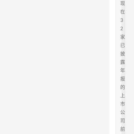
现
在
3
2
家
已
披
露
年
报
的
上
市
公
司
前