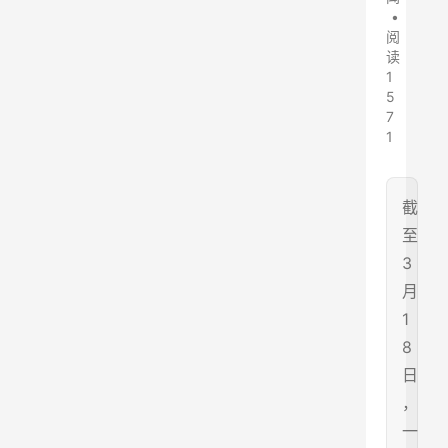
•
阅
读
1
5
7
1
截
至
3
月
1
8
日
，
一