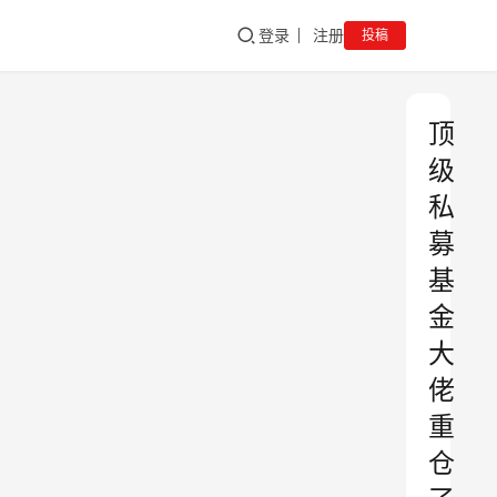
登录
注册
投稿
顶
级
私
募
基
金
大
佬
重
仓