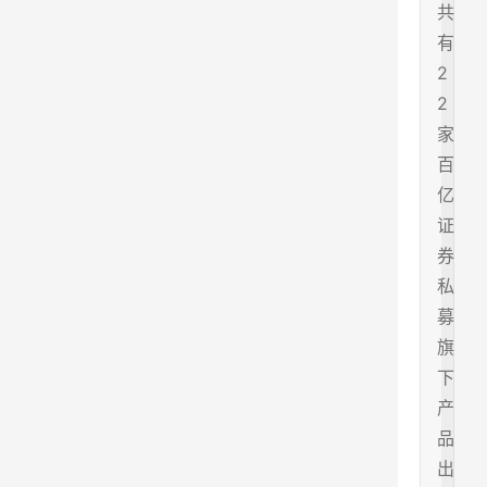
共
有
2
2
家
百
亿
证
券
私
募
旗
下
产
品
出