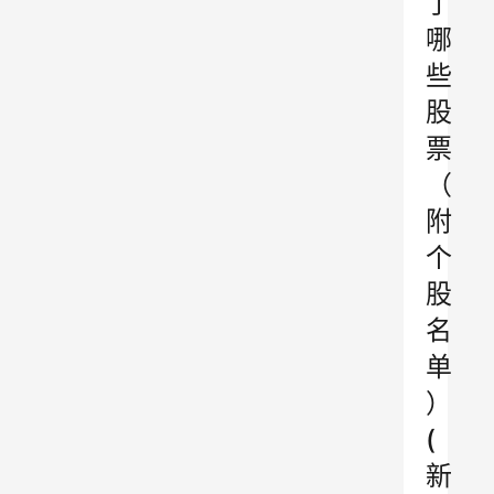
了
哪
些
股
票
（
附
个
股
名
单
）
(
新