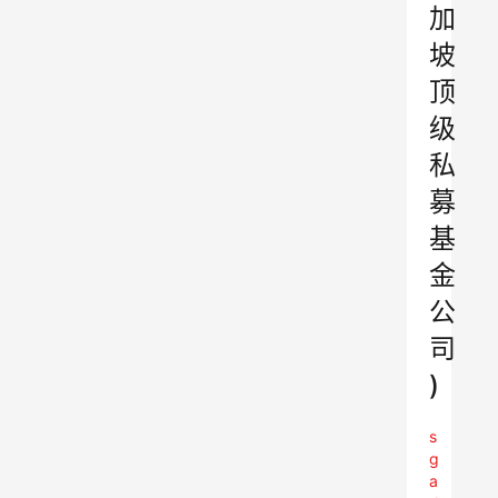
加
坡
顶
级
私
募
基
金
公
司
)
s
g
a