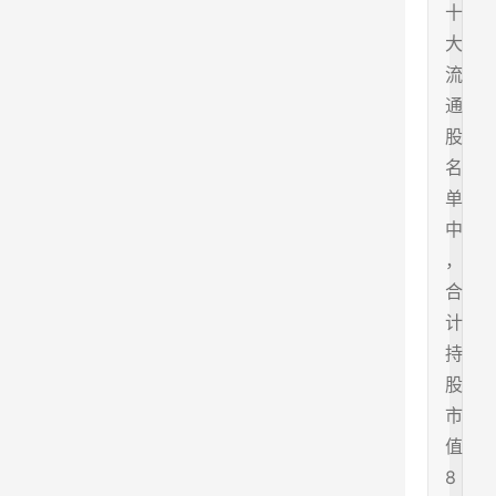
十
大
流
通
股
名
单
中
，
合
计
持
股
市
值
8