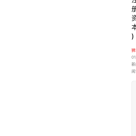
)
狮
01
新
阅