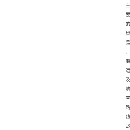
首
页
创
业
政
策
新
闻
登录
注册
新
加
坡
创