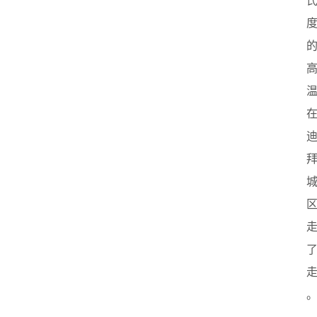
页
创
业
政
策
新
闻
登录
注册
新
加
坡
创
业
联