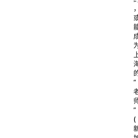
“
”
(