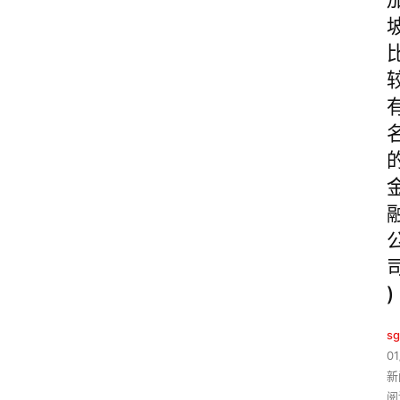
)
sg
01
新
阅