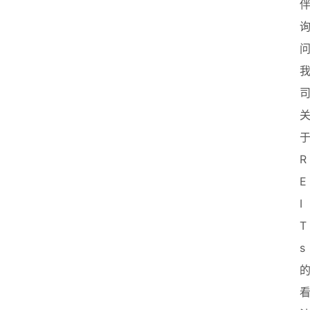
R
E
I
T
s