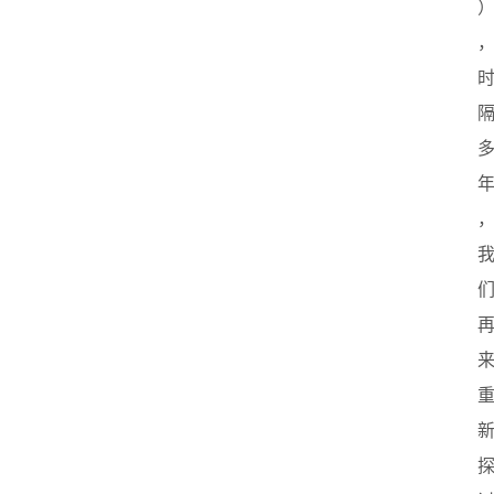
首
页
创
业
政
策
新
闻
登录
注册
新
加
坡
创
业