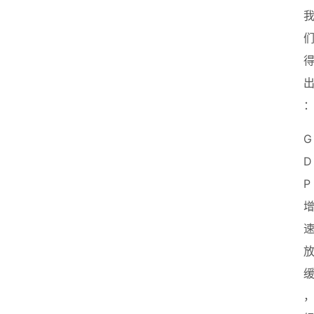
G
D
P