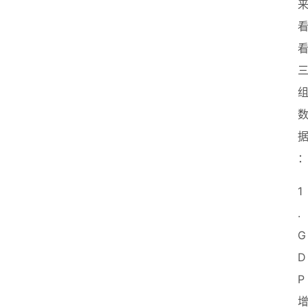
1
. 
G
D
P