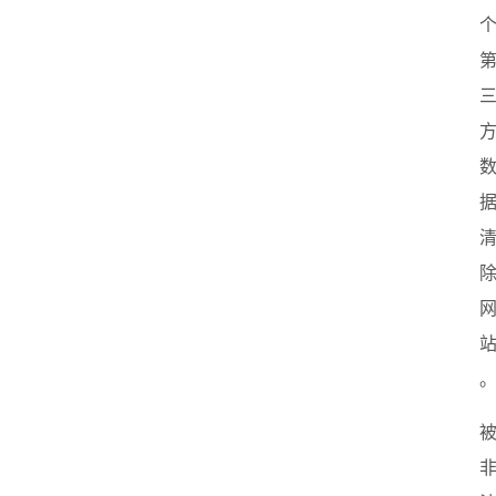
首
页
创
业
政
策
新
闻
登录
注册
新
加
坡