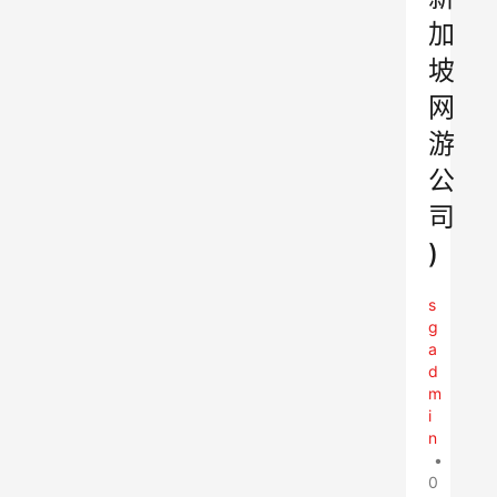
加
坡
网
游
公
司
)
s
g
a
d
m
i
n
•
0