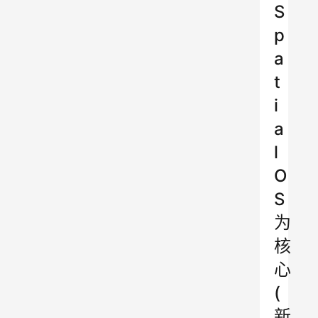
S
p
a
t
i
a
l
O
S
为
核
心
(
新