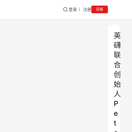
登录
注册
投稿
英
礴
联
合
创
始
人
P
e
t