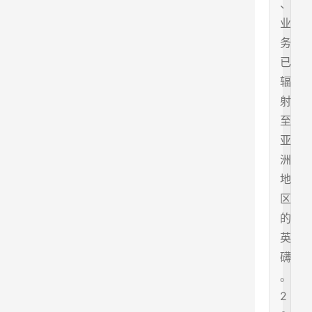
、
业
务
已
辐
射
至
亚
洲
地
区
的
英
礴
。
2