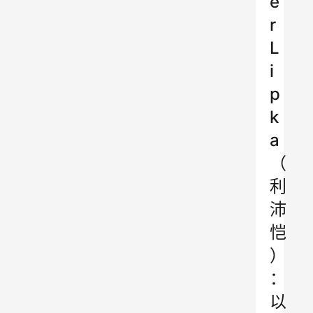
e
r
L
i
p
k
a
（
利
沛
恺
）
：
以