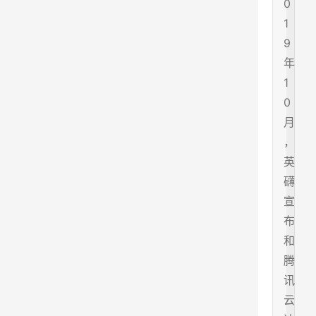
0
1
9
年
1
0
月
，
英
礴
宣
布
和
腾
讯
云