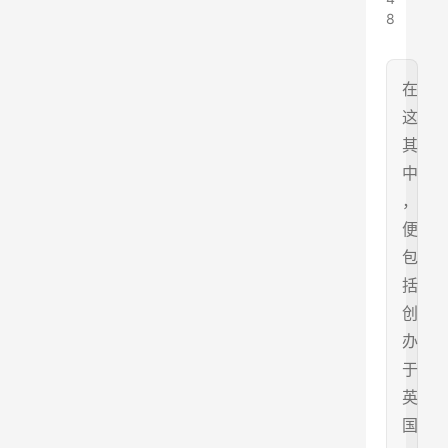
8
在
这
其
中
，
便
包
括
创
办
于
英
国