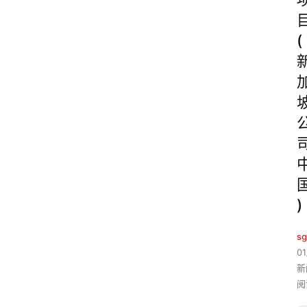
(
)
sg
01
新
阅