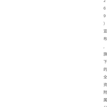
2
6
首
页
9
创
业
, 
政
策
新
闻
登录
注册
新
加
坡
创