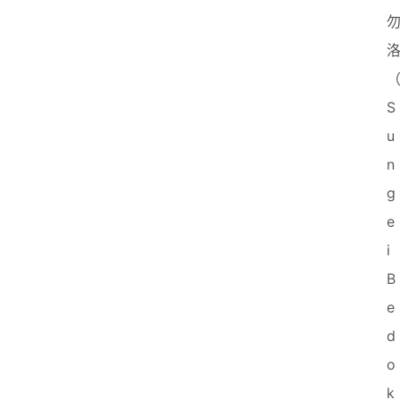
S
u
n
g
e
i 
B
e
d
o
k