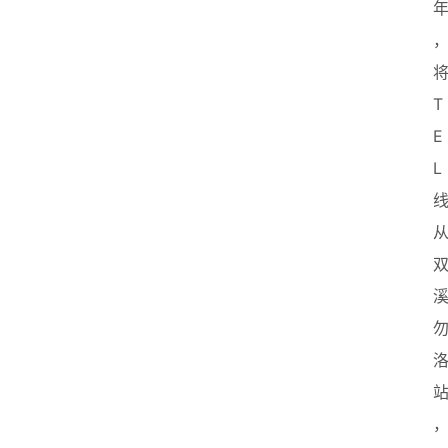
T
E
L