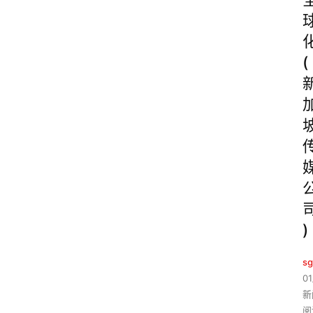
(
)
sg
01
新
阅