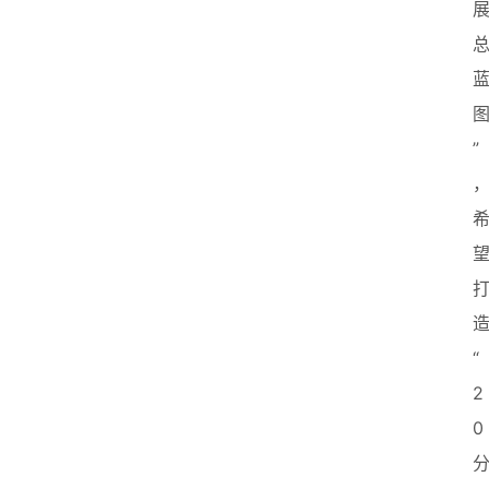
”
“
2
0