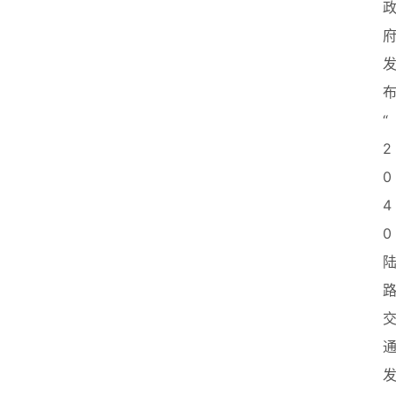
创
业
联
盟
“
2
0
4
0