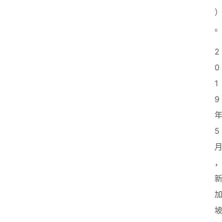
首
页
2
0
创
1
业
9
政
策
5
新
闻
登录
注册
新
加
坡