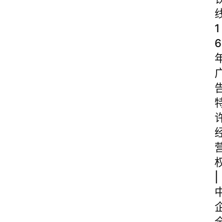
1
6
|