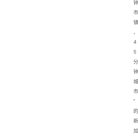
4
5
”