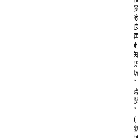
“
”
(