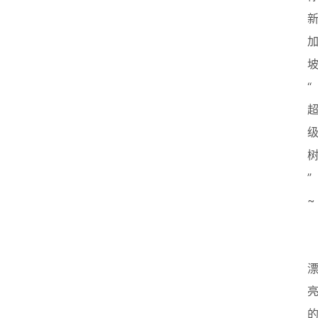
“
”
~