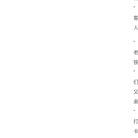
”
“
”
“