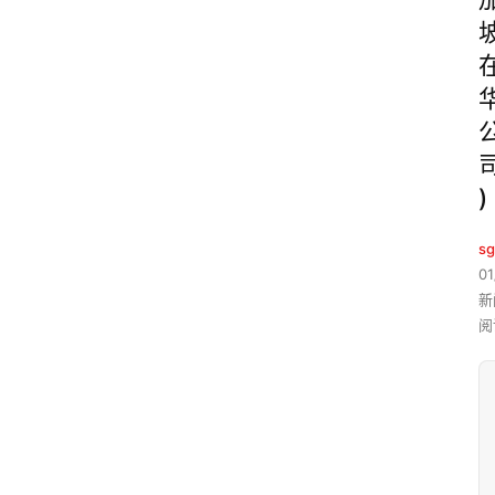
)
sg
01
新
阅