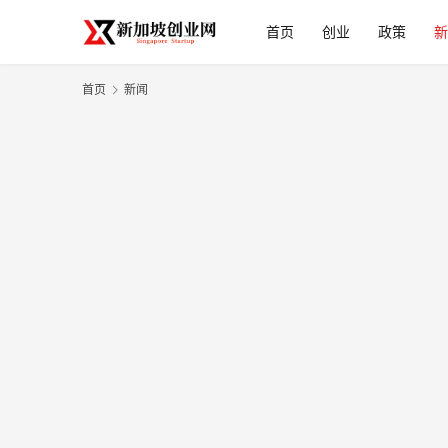
首页
创业
政策
新
首页
新闻