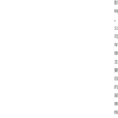
首
页
创
业
政
策
新
闻
登录
注册
新
加
坡
创