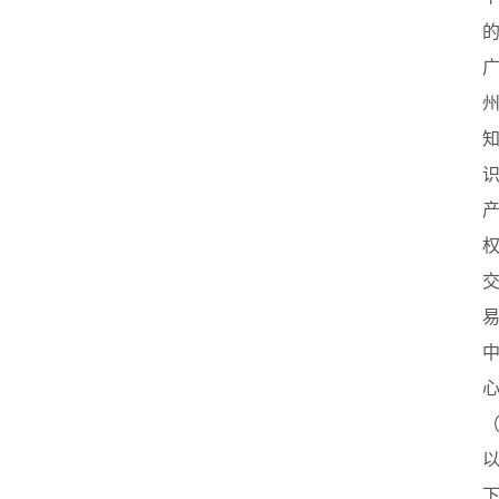
首
页
创
业
政
策
新
闻
登录
注册
新
加
坡
创