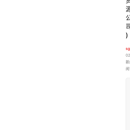
)
sg
02
新
阅