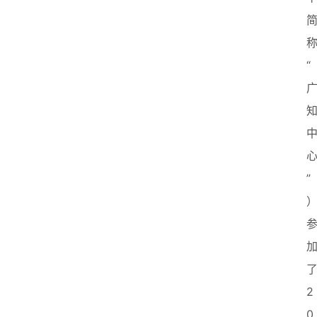
业
联
盟
“
”
2
0