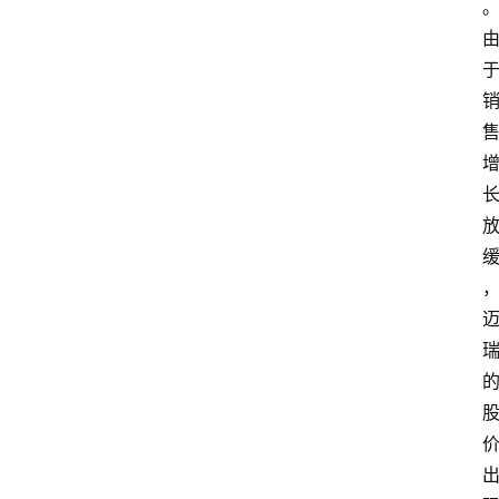
新
加
坡
创
业
联
盟