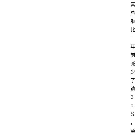
2
0
%