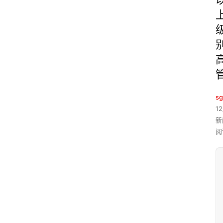
sg
12
新
阅