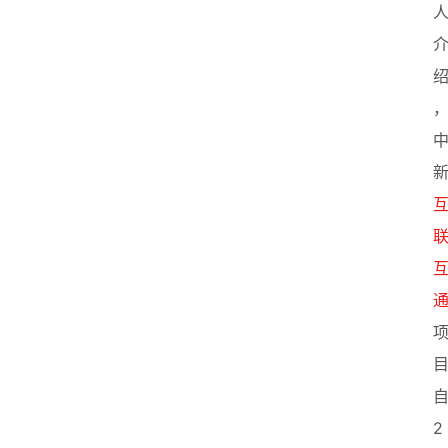
页
创
业
政
策
新
闻
登录
注册
新
加
坡
创
业
联
2
盟