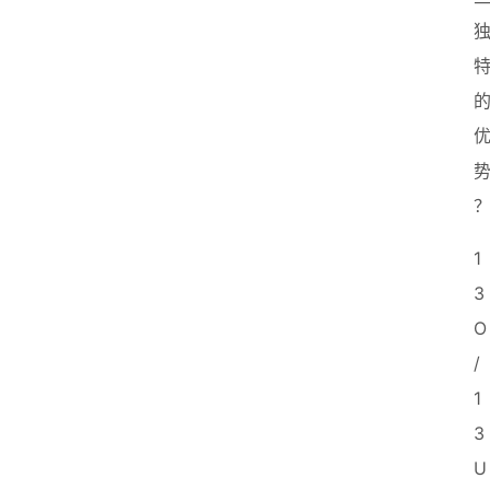
1
3
O
/
1
3
U