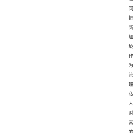
业
联
盟