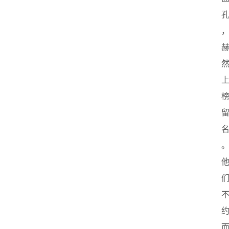
首
页
创
业
政
策
新
闻
登录
注册
新
加
坡
创