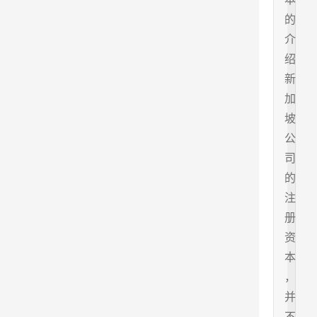
的
介
绍
新
加
坡
公
司
的
注
册
资
本
，
并
不