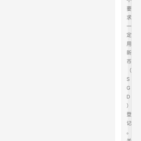
要
求
一
定
用
新
币
（
S
G
D
）
登
记
。
关