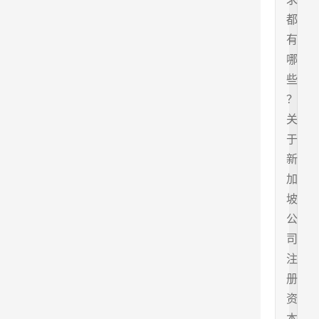
都
有
哪
些
？
关
于
新
加
坡
公
司
注
册
资
本