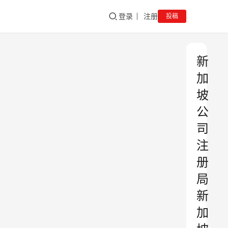
登录
注册
投稿
新
加
坡
公
司
注
册
局
新
加