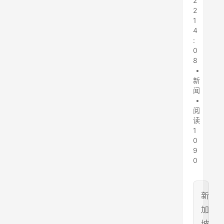
2
2
1
4
:
0
8
•
新
闻
•
阅
读
1
0
9
0
新
加
坡