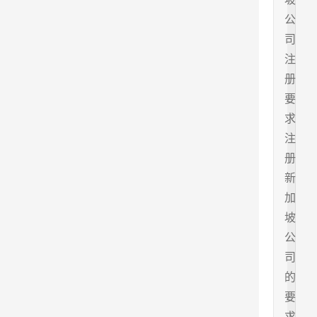
公
司
注
册
要
求
注
册
新
加
坡
公
司
的
要
求