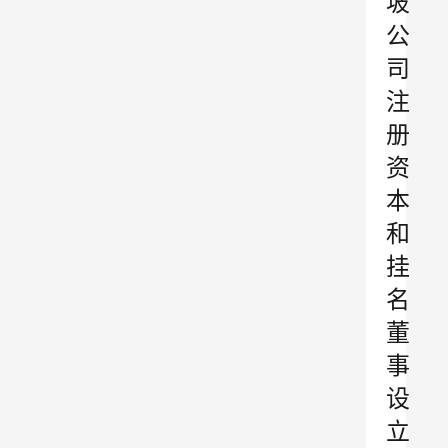
坡
公
司
注
册
资
本
和
挂
名
董
事
设
立