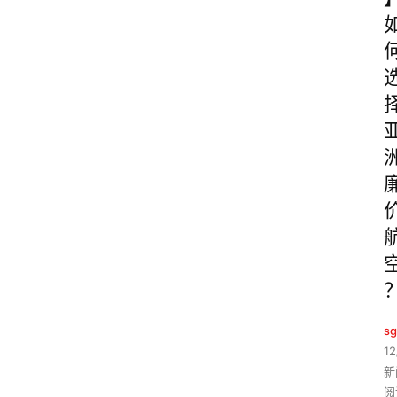
sg
12
新
阅