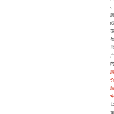
首
页
创
业
政
策
新
闻
登录
注册
新
加
坡
创
业
联