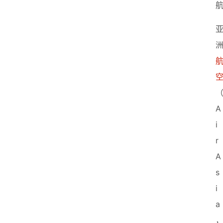
A
i
r
A
s
i
a