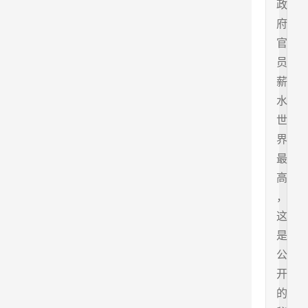
政
府
官
员
薪
水
世
界
最
高
，
这
是
公
开
的