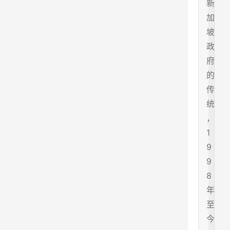
新
加
坡
政
府
的
传
统
，
1
9
9
8
年
至
今