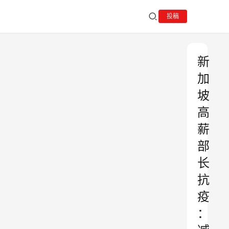
投稿
新
加
坡
高
薪
部
长
抗
疫
：