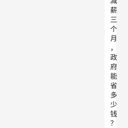
减
薪
三
个
月
，
政
府
能
省
多
少
钱
？