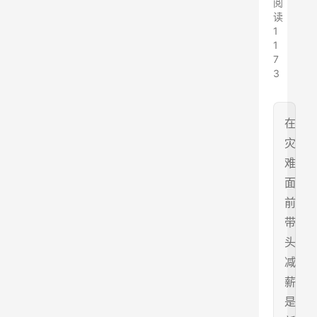
阅
读
1
1
7
3
在
灾
难
面
前
带
头
减
薪
是