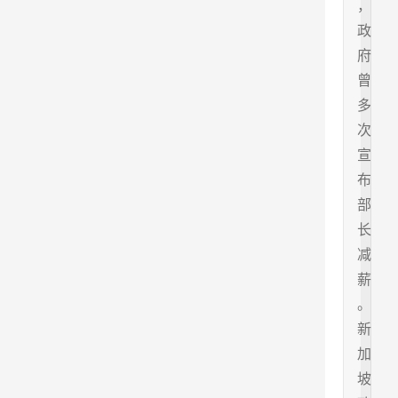
，
政
府
曾
多
次
宣
布
部
长
减
薪
。
新
加
坡