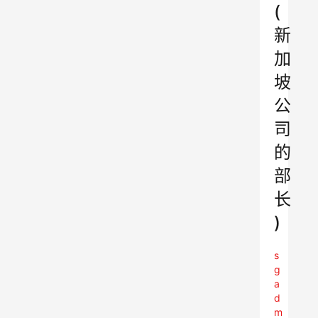
(
新
加
坡
公
司
的
部
长
)
s
g
a
d
m