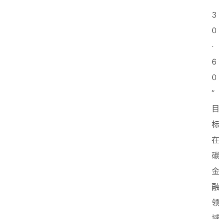
3
0
·
6
0
”