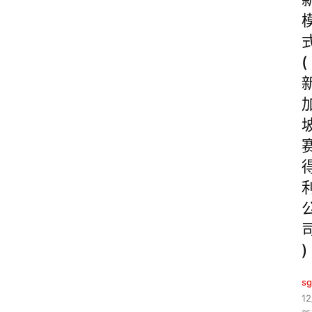
(
)
sg
12