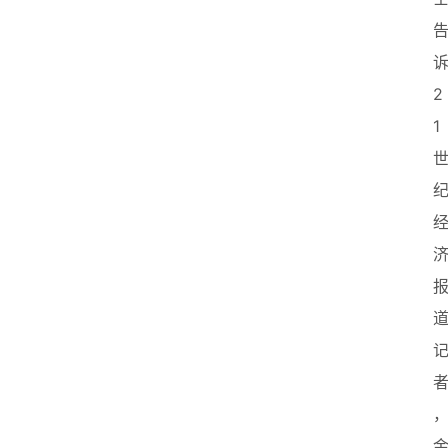
首
页
2
创
1
业
政
策
新
闻
登录
注册
新
加
坡
创