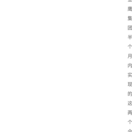
业
联
盟