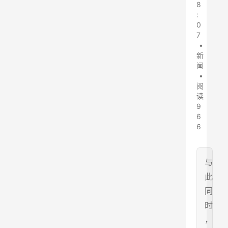
8
:
0
7
•
新
闻
•
阅
读
9
6
6
与
此
同
时
，