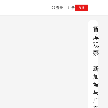
登录
注册
投稿
智
库
观
察
｜
新
加
坡
与
广