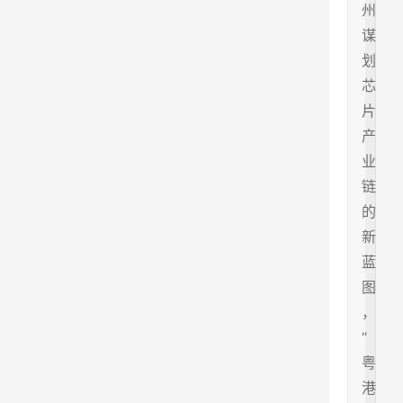
州
谋
划
芯
片
产
业
链
的
新
蓝
图
，
“
粤
港