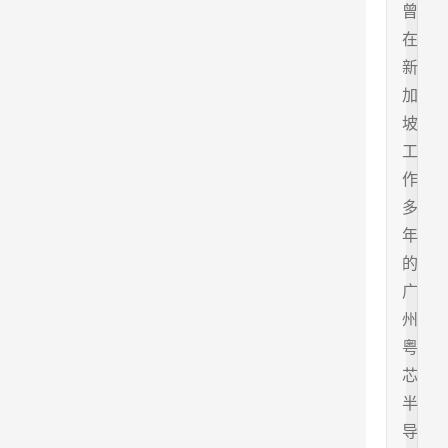
曾
在
新
加
坡
工
作
多
年
的
广
州
粤
芯
半
导