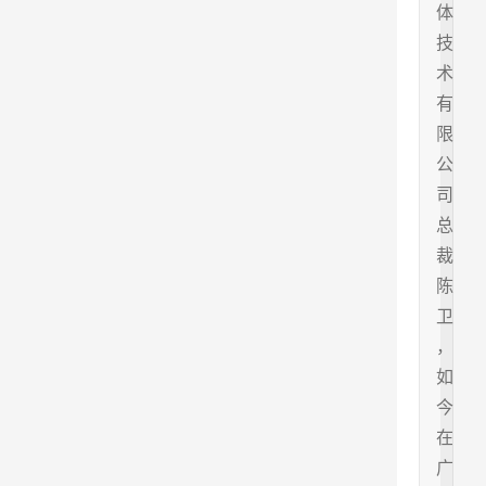
体
技
术
有
限
公
司
总
裁
陈
卫
，
如
今
在
广