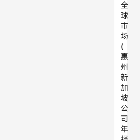
全
球
市
场
(
惠
州
新
加
坡
公
司
年
报