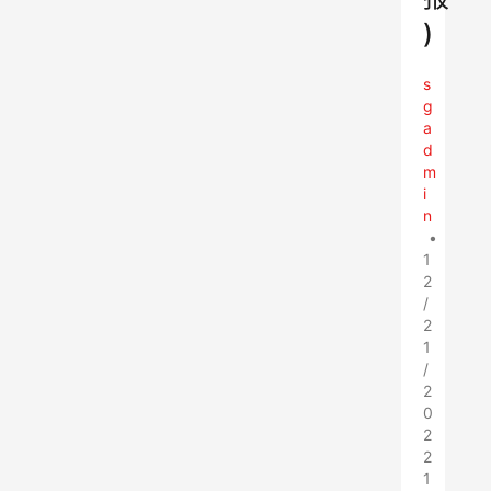
)
s
g
a
d
m
i
n
•
1
2
/
2
1
/
2
0
2
2
1