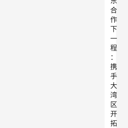
东
合
作
下
一
程
：
携
手
大
湾
区
开
拓