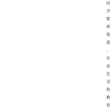
业
联
盟