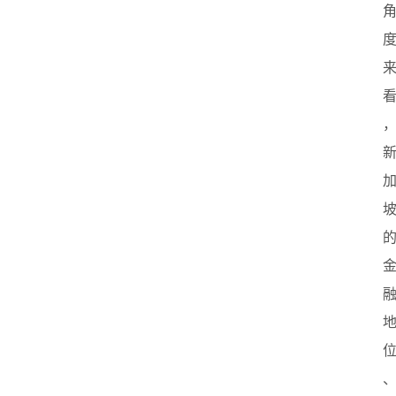
首
页
创
业
政
策
新
闻
登录
注册
新
加
坡
创