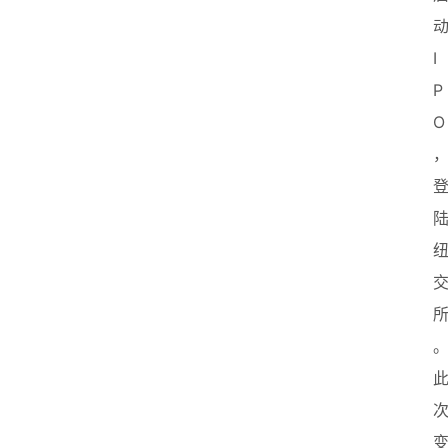
I
P
O