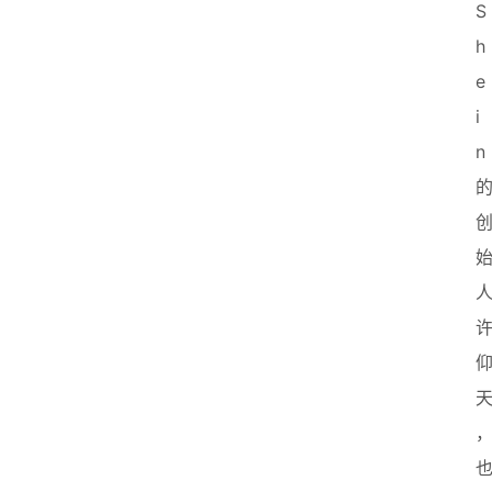
S
h
e
i
n