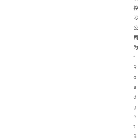
“ 
R
o
a
d
g
e
t 
B