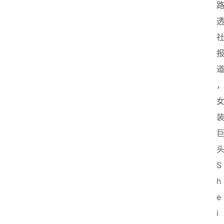
，
S
h
e
i