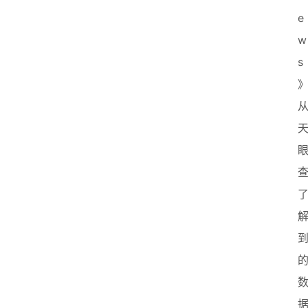
e
w
s