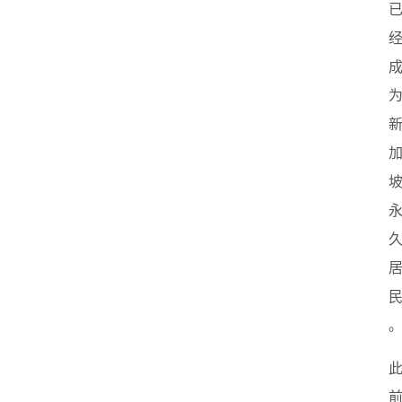
首
页
创
业
政
策
新
闻
登录
注册
新
加
坡
创