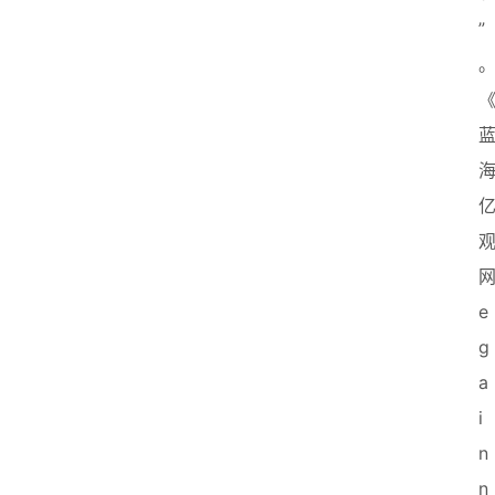
”
e
g
a
i
n
n