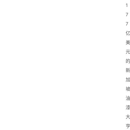
创
1
业
7
联
7
盟