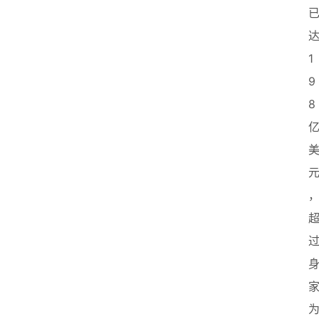
首
1
页
9
8
创
业
政
策
新
闻
登录
注册
新
加
坡