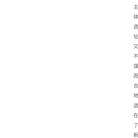
首
页
创
业
政
策
新
闻
登录
注册
新
加
坡
创