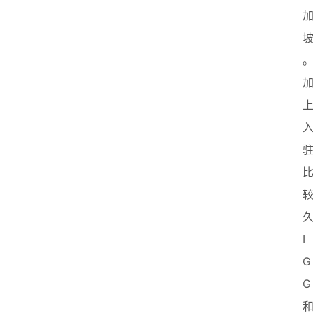
业
联
盟
I
G
G