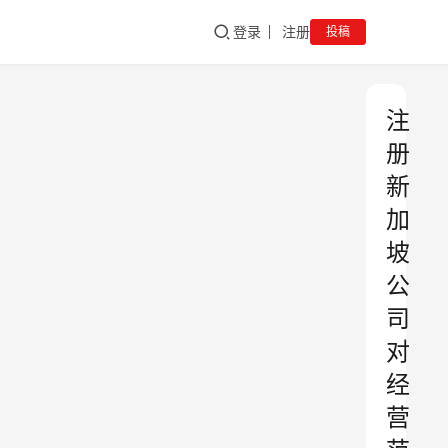
登录
注册
投稿
注
册
新
加
坡
公
司
对
经
营