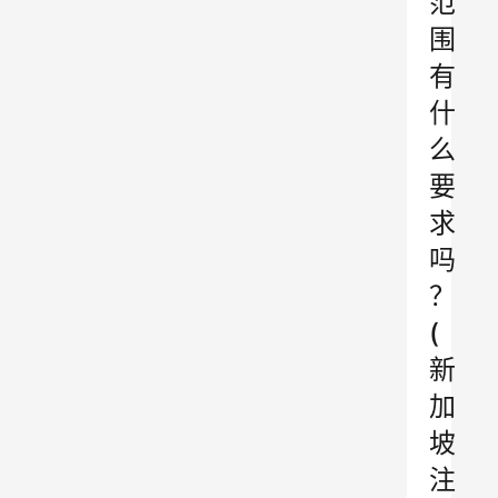
范
围
有
什
么
要
求
吗
？
(
新
加
坡
注