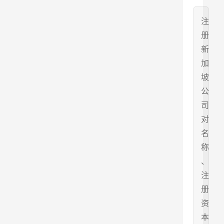
注
册
新
加
坡
公
司
对
名
称
、
注
册
资
本