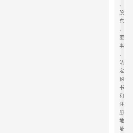
、
股
东
、
董
事
、
法
定
秘
书
和
注
册
地
址