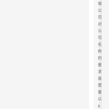
坡
公
司
对
公
司
名
称
的
要
求
是
需
要
以
p