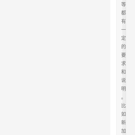
等
都
有
一
定
的
要
求
和
说
明
。
比
如
新
加