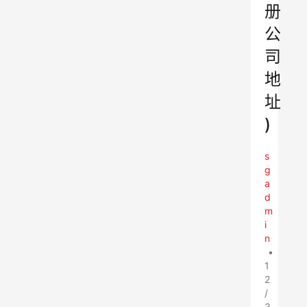
册
公
司
地
址
)
s
g
a
d
m
i
n
•
1
2
/
3