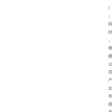
”
页
创
业
政
策
新
闻
登录
注册
新
加
坡
创
业
联