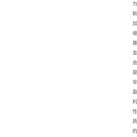
业
联
盟