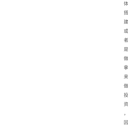
首
页
创
业
政
策
新
闻
登录
注册
新
加
坡
创