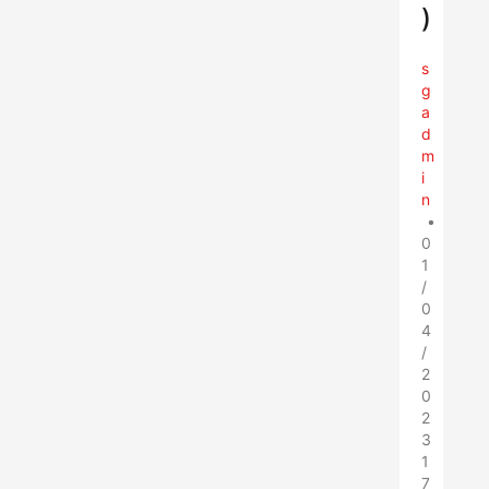
)
s
g
a
d
m
i
n
•
0
1
/
0
4
/
2
0
2
3
1
7