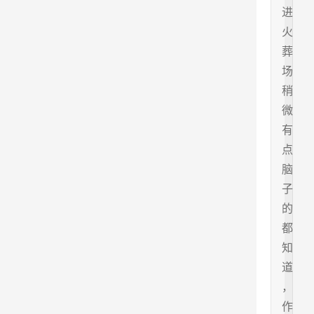
进
火
葬
场
稍
微
有
点
脑
子
的
都
知
道
，
作