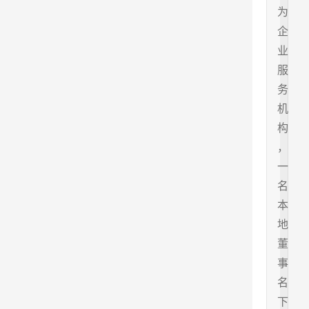
为
企
业
服
务
机
构
，
一
名
本
地
董
事
名
下