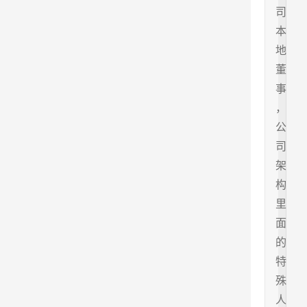
司
本
地
董
事
，
公
司
架
构
里
面
的
特
殊
人