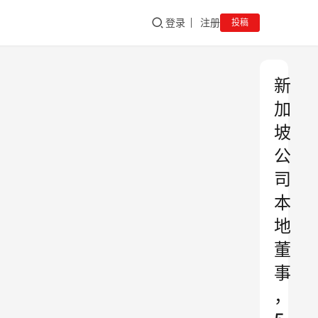
登录
注册
投稿
新
加
坡
公
司
本
地
董
事
，