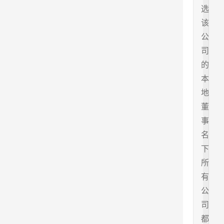
选
该
公
司
的
本
地
董
事
名
下
所
有
公
司
都