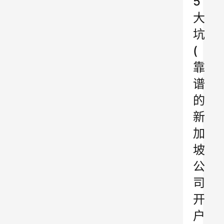
5
大
坑
(
靠
谱
的
新
加
坡
公
司
开
户