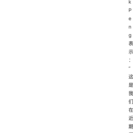
k
P
e
n
g
“