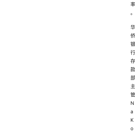
N
a
K
o