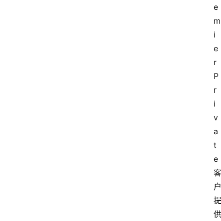
e
m
i
e
r
P
r
i
v
a
t
e