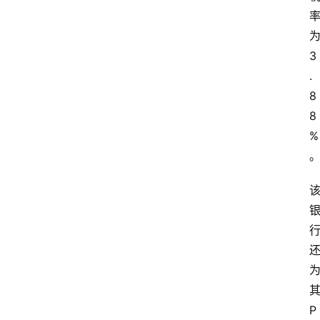
3
.
8
8
%
P