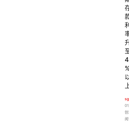
4
sg
01
创
阅