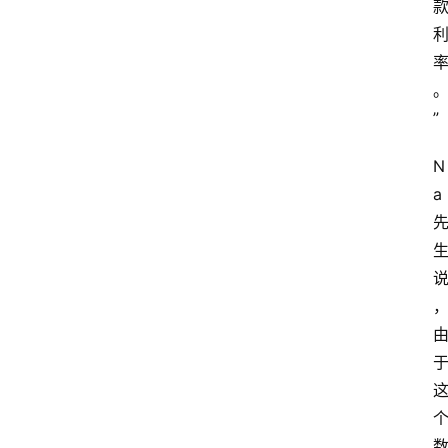
”
N
a