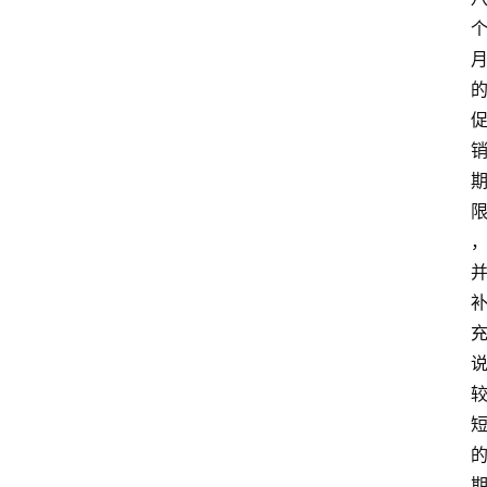
首
页
创
业
政
策
新
闻
登录
注册
新
加
坡